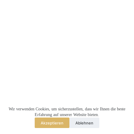
Keine
Ergebnisse
MEMBERSHIP
TEILNAHMEBEDINGUNGEN
Wir verwenden Cookies, um sicherzustellen, dass wir Ihnen die beste
MELRENTMEISTER.DE
Erfahrung auf unserer Website bieten.
Akzeptieren
Ablehnen
Copyright © 2026 - MR Seraph Limited