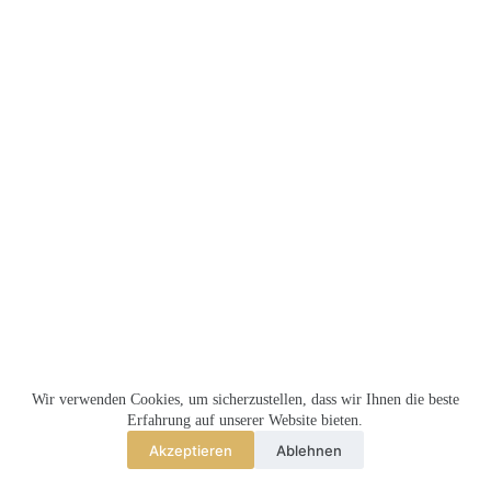
Keine
Ergebnisse
MEMBERSHIP
TEILNAHMEBEDINGUNGEN
Wir verwenden Cookies, um sicherzustellen, dass wir Ihnen die beste
MELRENTMEISTER.DE
Erfahrung auf unserer Website bieten.
Akzeptieren
Ablehnen
Copyright © 2026 - MR Seraph Limited