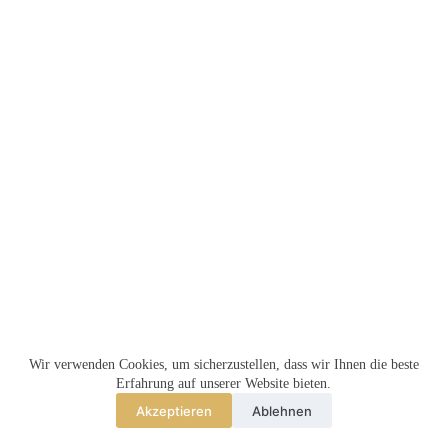
Keine
Ergebnisse
MEMBERSHIP
TEILNAHMEBEDINGUNGEN
Wir verwenden Cookies, um sicherzustellen, dass wir Ihnen die beste
MELRENTMEISTER.DE
Erfahrung auf unserer Website bieten.
Akzeptieren
Ablehnen
Copyright © 2026 - MR Seraph Limited