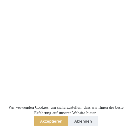
MEMBERSHIP
TEILNAHMEBEDINGUNGEN
Wir verwenden Cookies, um sicherzustellen, dass wir Ihnen die beste
MELRENTMEISTER.DE
Erfahrung auf unserer Website bieten.
Akzeptieren
Ablehnen
Copyright © 2026 - MR Seraph Limited